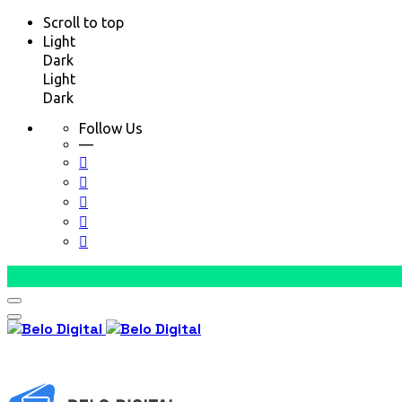
Scroll to top
Light
Dark
Light
Dark
Follow Us
—