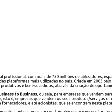
 profissional, com mais de 750 milhões de utilizadores, espa
as plataformas mais utilizadas no país. Criada em 2003 pel
 produtivos e bem-sucedidos, através da criação de oportun
usiness to Business
, ou seja, para empresas que vendem par
r
, isto é, empresas que vendem os seus produtos/serviços d
m fornecedores, e até acionistas, que se encontrem nesta plat
ivamente a outras redes sociais, também neste é necessário p