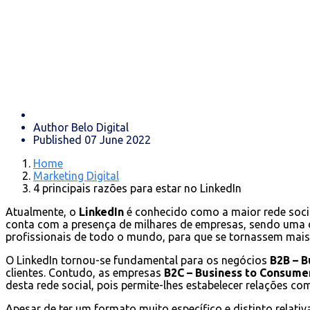
Author
Belo Digital
Published
07 June 2022
Home
Marketing Digital
4 principais razões para estar no LinkedIn
Atualmente, o
LinkedIn
é conhecido como a maior rede social
conta com a presença de milhares de empresas, sendo uma d
profissionais de todo o mundo, para que se tornassem mais
O LinkedIn tornou-se fundamental para os negócios
B2B – B
clientes. Contudo, as empresas
B2C – Business to Consume
desta rede social, pois permite-lhes estabelecer relações co
Apesar de ter um formato muito específico e distinto relat