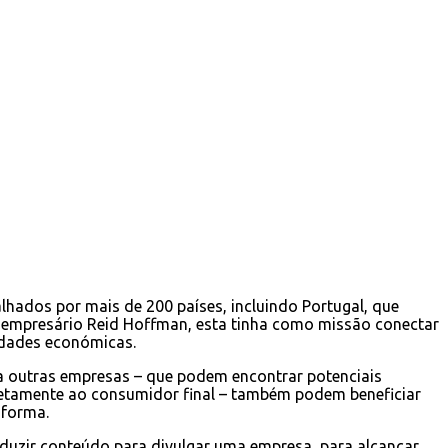
lhados por mais de 200 países, incluindo Portugal, que
o empresário Reid Hoffman, esta tinha como missão conectar
idades económicas.
a outras empresas – que podem encontrar potenciais
iretamente ao consumidor final – também podem beneficiar
aforma.
roduzir conteúdo para divulgar uma empresa, para alcançar