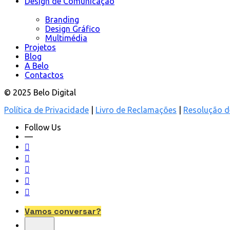
Design de Comunicação
Branding
Design Gráfico
Multimédia
Projetos
Blog
A Belo
Contactos
© 2025 Belo Digital
Política de Privacidade
|
Livro de Reclamações
|
Resolução de
Follow Us
—
Vamos conversar?