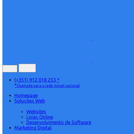
(+351) 912 018 253 *
*
Chamada para a rede móvel nacional
Homepage
Soluções Web
Websites
Lojas Online
Desenvolvimento de Software
Marketing Digital