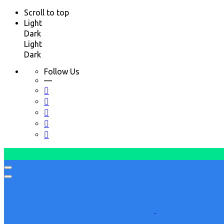
Scroll to top
Light
Dark
Light
Dark
Follow Us
—