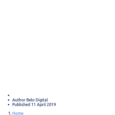
Parlamento
Europeu aprovou
o polémico Artigo
13
Author
Belo Digital
Published
11 April 2019
Home