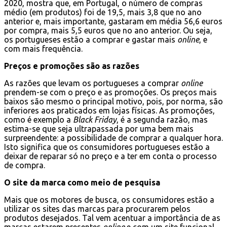
2020, mostra que, em Portugal, o número de compras
médio (em produtos) foi de 19,5, mais 3,8 que no ano
anterior e, mais importante, gastaram em média 56,6 euros
por compra, mais 5,5 euros que no ano anterior. Ou seja,
os portugueses estão a comprar e gastar mais
online
, e
com mais frequência.
Preços e promoções são as razões
As razões que levam os portugueses a comprar
online
prendem-se com o preço e as promoções. Os preços mais
baixos são mesmo o principal motivo, pois, por norma, são
inferiores aos praticados em lojas físicas. As promoções,
como é exemplo a
Black Friday
, é a segunda razão, mas
estima-se que seja ultrapassada por uma bem mais
surpreendente: a possibilidade de comprar a qualquer hora.
Isto significa que os consumidores portugueses estão a
deixar de reparar só no preço e a ter em conta o processo
de compra.
O site da marca como meio de pesquisa
Mais que os motores de busca, os consumidores estão a
utilizar os sites das marcas para procurarem pelos
produtos desejados. Tal vem acentuar a importância de as
marcas estarem presentes
online
e com um site funcional,