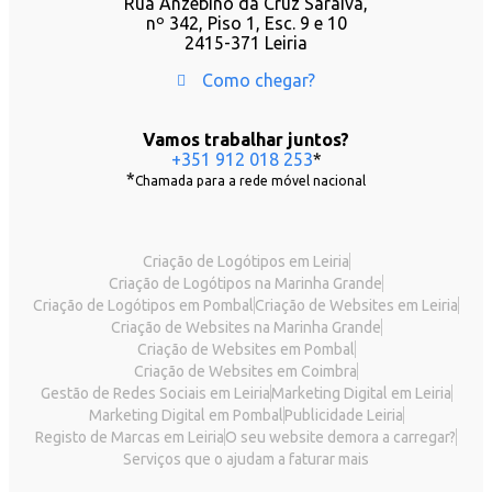
Rua Anzebino da Cruz Saraiva,
nº 342, Piso 1, Esc. 9 e 10
2415-371 Leiria
Como chegar?
Vamos trabalhar juntos?
+351 912 018 253
*
*
Chamada para a rede móvel nacional
Criação de Logótipos em Leiria
Criação de Logótipos na Marinha Grande
Criação de Logótipos em Pombal
Criação de Websites em Leiria
Criação de Websites na Marinha Grande
Criação de Websites em Pombal
Criação de Websites em Coimbra
Gestão de Redes Sociais em Leiria
Marketing Digital em Leiria
Marketing Digital em Pombal
Publicidade Leiria
Registo de Marcas em Leiria
O seu website demora a carregar?
Serviços que o ajudam a faturar mais