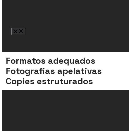
F
o
r
m
a
t
o
s
a
d
e
q
u
a
d
o
s
F
o
t
o
g
r
a
f
a
s
a
p
e
l
a
t
i
v
a
s
C
o
p
i
e
s
e
s
t
r
u
t
u
r
a
d
o
s