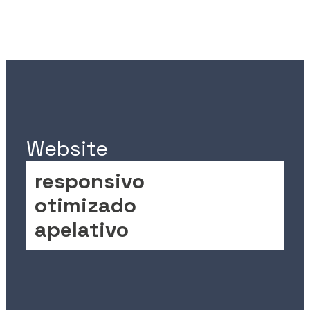
Website
r
e
s
p
o
n
s
i
v
o
o
t
i
m
i
z
a
d
o
a
p
e
l
a
t
i
v
o