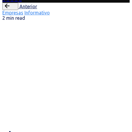
Anterior
Empresas
Informativo
2 min read
Já conhece os
incentivos às PME
para a transição
digital?